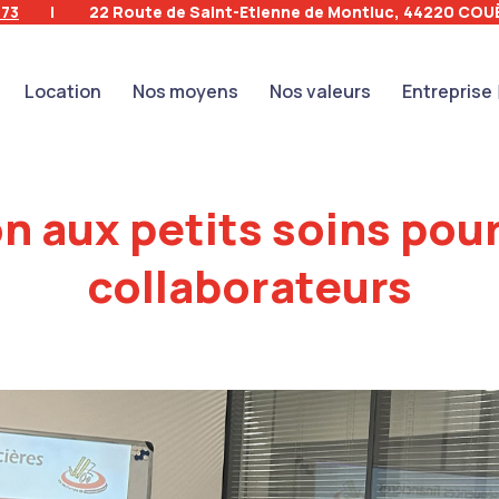
 73
|
22 Route de Saint-Etienne de Montluc, 44220 CO
Location
Nos moyens
Nos valeurs
Entreprise
n aux petits soins po
collaborateurs