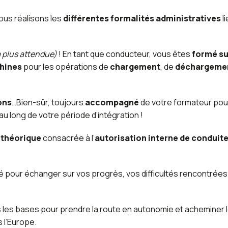
 nous réalisons les
différentes formalités administratives
l
a plus attendue)
! En tant que conducteur, vous êtes
formé su
hines
pour les opérations de
chargement
, de
déchargeme
ons
…Bien-sûr, toujours
accompagné
de votre formateur pou
au long de votre période d’intégration !
 théorique
consacrée à l’
autorisation interne de conduit
é pour échanger sur vos progrès, vos difficultés rencontrées
s les bases pour prendre la route en autonomie et acheminer 
s l’Europe.