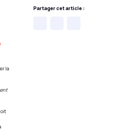
Partager cet article :
é
er la
ment
oit
a