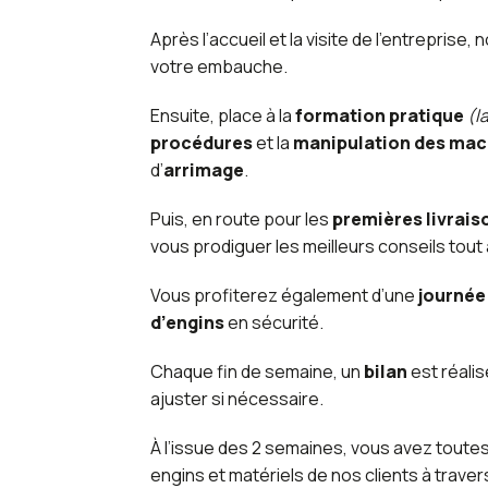
Après l’accueil et la visite de l’entreprise,
votre embauche.
Ensuite, place à la
formation pratique
(l
procédures
et la
manipulation des mac
d’
arrimage
.
Puis, en route pour les
premières livrais
vous prodiguer les meilleurs conseils tout 
Vous profiterez également d’une
journée
d’engins
en sécurité.
Chaque fin de semaine, un
bilan
est réalis
ajuster si nécessaire.
À l’issue des 2 semaines, vous avez toute
engins et matériels de nos clients à traver